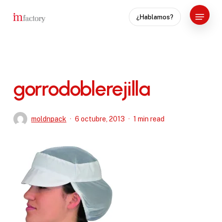
Skip
Menu
¿Hablamos?
to
Close
main
Menu
content
gorrodoblerejilla
moldnpack
6 octubre, 2013
1 min read