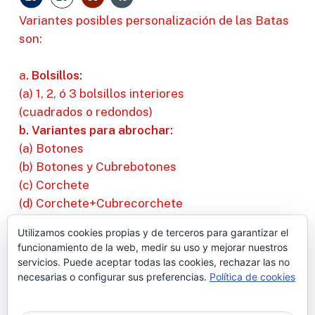
Variantes posibles personalización de las Batas
son:
a
. Bolsillos:
(a) 1, 2, ó 3 bolsillos interiores
(cuadrados o redondos)
b. Variantes para abrochar:
(a) Botones
(b) Botones y Cubrebotones
(c) Corchete
(d) Corchete+Cubrecorchete
(e) Velcro
Utilizamos cookies propias y de terceros para garantizar el
c. Variantes de puño:
funcionamiento de la web, medir su uso y mejorar nuestros
(a) Puño elástico de colores
servicios. Puede aceptar todas las cookies, rechazar las no
necesarias o configurar sus preferencias.
Política de cookies