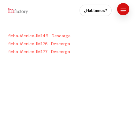
Skip
Menu
¿Hablamos?
to
Close
main
Menu
content
ficha-técnica-IM146
Descarga
ficha-técnica-IM126
Descarga
ficha-técnica-IM127
Descarga