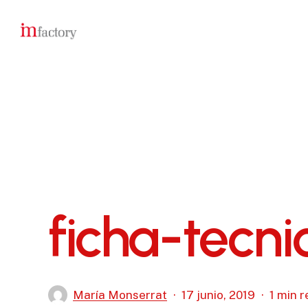
Skip
to
main
content
ficha-tecn
María Monserrat
17 junio, 2019
1 min 