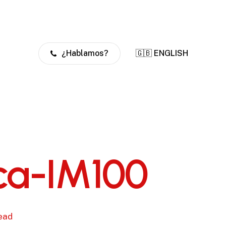
¿Hablamos?
🇬🇧 ENGLISH
ica-IM100
read