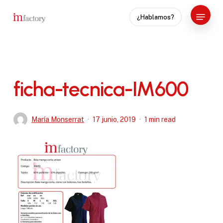
Skip
Menu
¿Hablamos?
to
Close
main
Menu
content
ficha-tecnica-IM600
María Monserrat
17 junio, 2019
1 min read