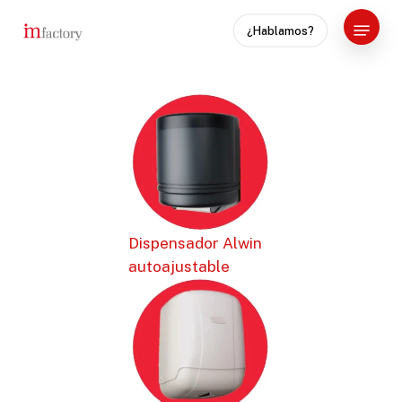
Skip
Menu
¿Hablamos?
to
Close
main
Menu
content
Dispensador Alwin
autoajustable