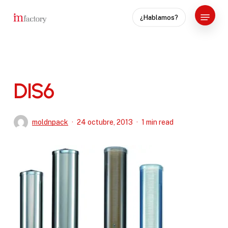
Skip
Menu
¿Hablamos?
to
Close
main
Menu
content
DIS6
moldnpack
24 octubre, 2013
1 min read