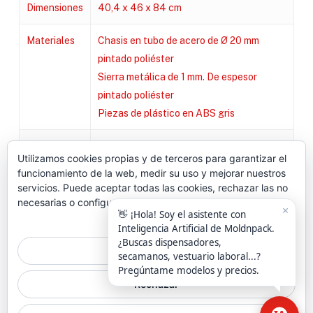
Dimensiones
40,4 x 46 x 84 cm
Materiales
Chasis en tubo de acero de Ø 20 mm
pintado poliéster
Sierra metálica de 1 mm. De espesor
pintado poliéster
Piezas de plástico en ABS gris
Acabado
Tubo grafito y sierra gris
Utilizamos cookies propias y de terceros para garantizar el
funcionamiento de la web, medir su uso y mejorar nuestros
Capacidad
Ø máx. 480 mm, ancho máx. 320 mm
servicios. Puede aceptar todas las cookies, rechazar las no
necesarias o configurar sus preferencias.
Política de cookies
Aceptar todo
© 2026 Higiene | Limpieza Industrial | Seguridad Alimentaria.
Rechazar
twitter
facebook