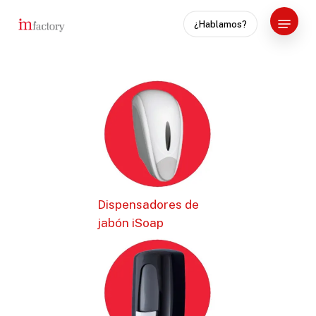
Skip
Menu
¿Hablamos?
to
Close
main
Menu
content
Dispensadores de
jabón iSoap