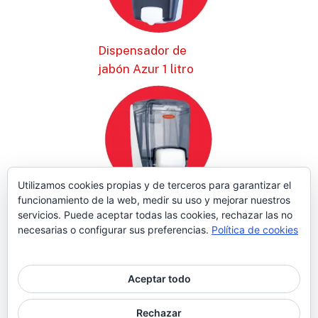
Dispensador de
jabón Azur 1 litro
Utilizamos cookies propias y de terceros para garantizar el
funcionamiento de la web, medir su uso y mejorar nuestros
Dispensador de
servicios. Puede aceptar todas las cookies, rechazar las no
jabón Azur 0,4 litros
necesarias o configurar sus preferencias.
Política de cookies
Aceptar todo
© 2026 Higiene | Limpieza Industrial | Seguridad Alimentaria.
Rechazar