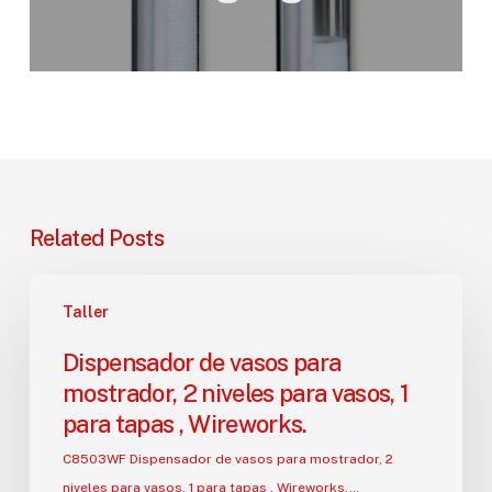
Related Posts
Dispensador
Taller
de
vasos
Dispensador de vasos para
para
mostrador, 2 niveles para vasos, 1
mostrador,
para tapas , Wireworks.
2
niveles
C8503WF Dispensador de vasos para mostrador, 2
para
niveles para vasos, 1 para tapas , Wireworks.…