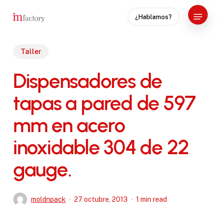
Skip
Menu
¿Hablamos?
to
Close
main
Menu
content
Taller
Dispensadores de
tapas a pared de 597
mm en acero
inoxidable 304 de 22
gauge.
moldnpack
27 octubre, 2013
1 min read