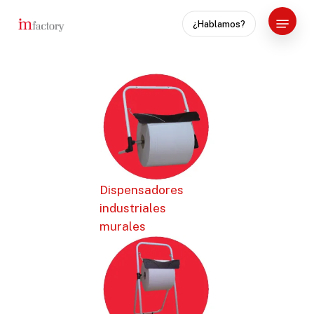
Skip
Menu
¿Hablamos?
to
Close
main
Menu
content
Dispensadores
industriales
murales