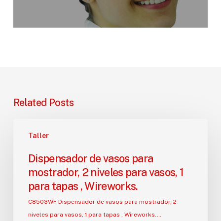
Related Posts
Dispensador
Taller
de
vasos
Dispensador de vasos para
para
mostrador, 2 niveles para vasos, 1
mostrador,
para tapas , Wireworks.
2
niveles
C8503WF Dispensador de vasos para mostrador, 2
para
niveles para vasos, 1 para tapas , Wireworks.…