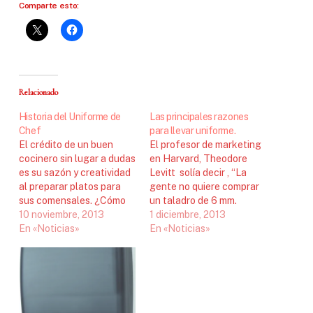
Comparte esto:
Relacionado
Historia del Uniforme de
Las principales razones
Chef
para llevar uniforme.
El crédito de un buen
El profesor de marketing
cocinero sin lugar a dudas
en Harvard, Theodore
es su sazón y creatividad
Levitt solía decir , “La
al preparar platos para
gente no quiere comprar
sus comensales. ¿Cómo
un taladro de 6 mm.
se llegó a los uniformes
10 noviembre, 2013
quieren un agujero de 6
1 diciembre, 2013
para chef?. Recordemos
En «Noticias»
mm”. Esta verdad se
En «Noticias»
que esta profesión ha
puede aplicar
sido muy reconocida
perfectamente a los
ancestralmente, en
uniformes de empresa. La
tiempos de los grandes
empresa no quiere
palacios y reyes tenían su
comprar ó alquilar
respeto y…
uniformes para sus