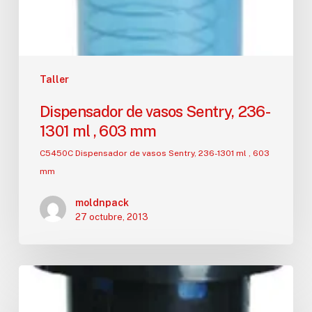
Taller
Dispensador de vasos Sentry, 236-
1301 ml , 603 mm
C5450C Dispensador de vasos Sentry, 236-1301 ml , 603
mm
moldnpack
27 octubre, 2013
Dispensador
de
vasos