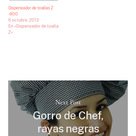
empleados, en…
Dispensador de toallas Z
-800
6 octubre, 2013
En «Dispensador de toalla
Z»
Next Post
Gorro de Chef,
rayas negras