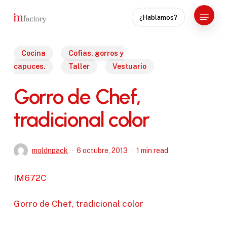
Skip
Menu
¿Hablamos?
to
Close
main
Menu
content
Cocina
Cofias, gorros y
capuces.
Taller
Vestuario
Gorro de Chef,
tradicional color
moldnpack
6 octubre, 2013
1 min read
IM672C
Gorro de Chef, tradicional color