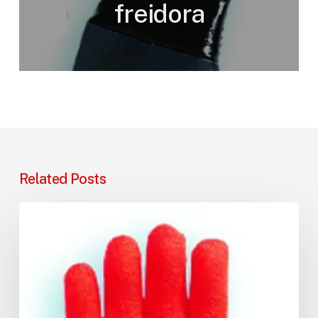
freidora
Related Posts
Guante
para
alimentos
congelados