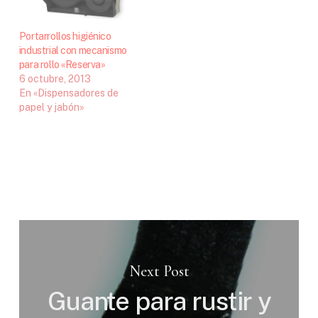
Portarrollos higiénico
industrial con mecanismo
para rollo «Reserva»
6 octubre, 2013
En «Dispensadores de
papel y jabón»
Next Post
Guante para rustir y