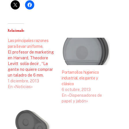
Relacionado
Las principales razones
para llevar uniforme.
El profesor de marketing
en Harvard, Theodore
Levitt solía decir , “La
gente no quiere comprar
Portarrollos higienico
un taladro de 6 mm.
industrial, elegante y
quieren un agujero de 6
1 diciembre, 2013
clásico
mm”. Esta verdad se
En «Noticias»
6 octubre, 2013
puede aplicar
En «Dispensadores de
perfectamente a los
papel y jabón»
uniformes de empresa. La
empresa no quiere
comprar ó alquilar
uniformes para sus
empleados, en…