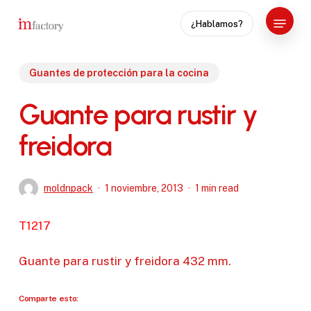
Skip
Menu
¿Hablamos?
to
Close
main
Menu
content
Guantes de protección para la cocina
Guante para rustir y
freidora
moldnpack
1 noviembre, 2013
1 min read
T1217
Guante para rustir y freidora 432 mm.
Comparte esto: