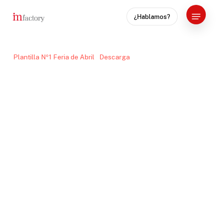
Skip
Menu
¿Hablamos?
to
Close
main
Menu
content
Plantilla Nº1 Feria de Abril
Descarga