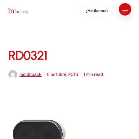
Skip
Menu
¿Hablamos?
to
Close
main
Menu
content
RD0321
moldnpack
6 octubre, 2013
1 min read