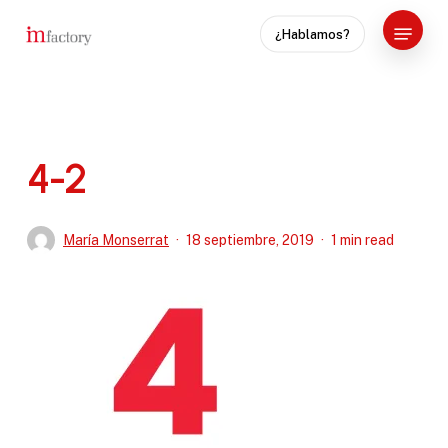
Skip
Menu
¿Hablamos?
to
Close
main
Menu
content
4-2
María Monserrat
18 septiembre, 2019
1 min read