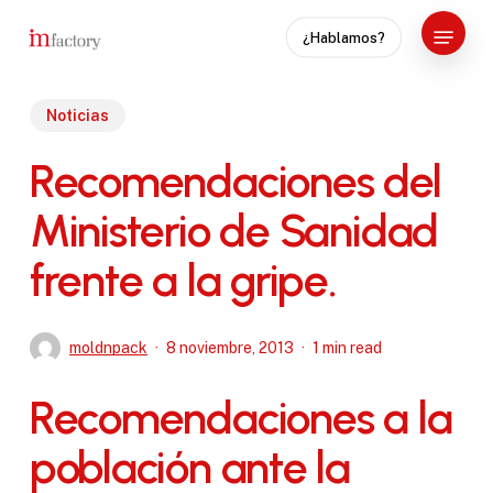
Skip
Menu
¿Hablamos?
to
Close
main
Menu
content
Noticias
Recomendaciones del
Ministerio de Sanidad
frente a la gripe.
moldnpack
8 noviembre, 2013
1 min read
Recomendaciones a la
población ante la