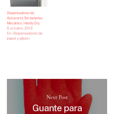
Enfermedades
palacios y reyes tenían su
Respiratorias (CIBERES),
respeto y…
analizó durante tres
Dispensadores de
años…
Autocorte, Sin baterías,
Mecánico. Handy Dry.
6 octubre, 2013
En «Dispensadores de
papel y jabón»
Next Post
Guante para