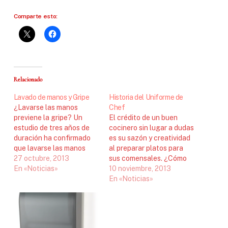
Comparte esto:
Relacionado
Lavado de manos y Gripe
Historia del Uniforme de
¿Lavarse las manos
Chef
previene la gripe? Un
El crédito de un buen
estudio de tres años de
cocinero sin lugar a dudas
duración ha confirmado
es su sazón y creatividad
que lavarse las manos
al preparar platos para
ayuda a prevenir la gripe.
27 octubre, 2013
sus comensales. ¿Cómo
El proyecto, liderado por
En «Noticias»
se llegó a los uniformes
10 noviembre, 2013
el Centro de
para chef?. Recordemos
En «Noticias»
Investigación Biomédica
que esta profesión ha
en Red de Epidemiología y
sido muy reconocida
Salud Pública
ancestralmente, en
(CIBERESP) y el de
tiempos de los grandes