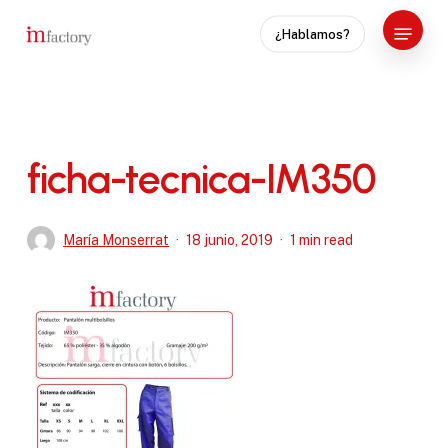
Skip
Menu
¿Hablamos?
to
Close
main
Menu
content
ficha-tecnica-IM350
María Monserrat
18 junio, 2019
1 min read