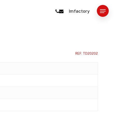
Menu
phone
email
Imfactory
REF: TD20202