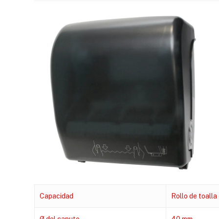
Capacidad
Rollo de toalla
Ø del canuto
40 mm.