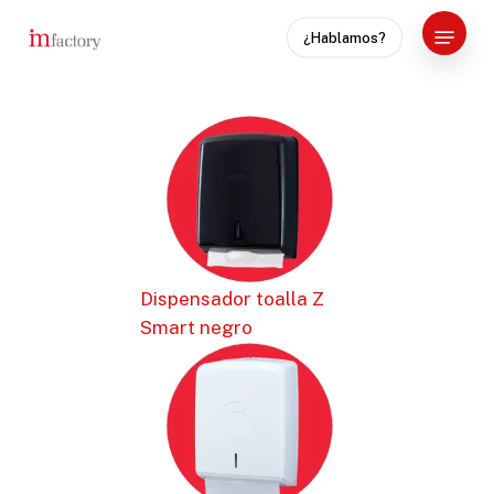
Skip
Menu
¿Hablamos?
to
Close
main
Menu
content
Dispensador toalla Z
Smart negro